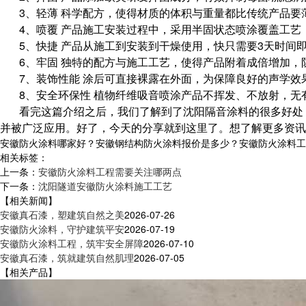
3、轻薄 科学配方，使得材质的体积与重量都比传统产品要
4、喷覆 产品施工安装过程中，采用半固状态喷涂覆盖工
5、快捷 产品从施工到安装到干燥使用，快只需要3天时
6、牢固 独特的配方与施工工艺，使得产品附着成倍增加，
7、装饰性能 涂后可直接裸露在外面，为保障良好的声学
8、安全环保性 植物纤维吸音喷涂产品不挥发、不放射，
看完这篇介绍之后，我们了解到了沈阳隔音涂料的很多好处
并被广泛应用。好了，今天的分享就到这里了。想了解更多资讯
安徽防火涂料哪家好？安徽钢结构防火涂料报价是多少？安徽防火涂料工程质
相关标签：
上一条：
安徽防火涂料工程需要关注哪两点
下一条：
沈阳隧道安徽防火涂料施工工艺
【相关新闻】
安徽真石漆，塑建筑自然之美
2026-07-26
安徽防火涂料，守护建筑平安
2026-07-19
安徽防火涂料工程，筑牢安全屏障
2026-07-10
安徽真石漆，筑就建筑自然肌理
2026-07-05
【相关产品】