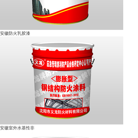
安徽防火乳胶漆
安徽室外水基性非