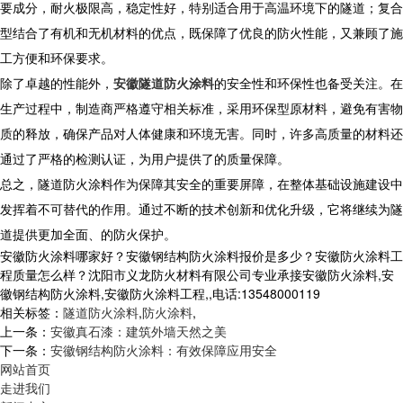
要成分，耐火极限高，稳定性好，特别适合用于高温环境下的隧道；复合
型结合了有机和无机材料的优点，既保障了优良的防火性能，又兼顾了施
工方便和环保要求。
除了卓越的性能外，
安徽隧道防火涂料
的安全性和环保性也备受关注。在
生产过程中，制造商严格遵守相关标准，采用环保型原材料，避免有害物
质的释放，确保产品对人体健康和环境无害。同时，许多高质量的材料还
通过了严格的检测认证，为用户提供了的质量保障。
总之，隧道防火涂料作为保障其安全的重要屏障，在整体基础设施建设中
发挥着不可替代的作用。通过不断的技术创新和优化升级，它将继续为隧
道提供更加全面、的防火保护。
安徽防火涂料哪家好？安徽钢结构防火涂料报价是多少？安徽防火涂料工
程质量怎么样？沈阳市义龙防火材料有限公司专业承接安徽防火涂料,安
徽钢结构防火涂料,安徽防火涂料工程,,电话:13548000119
相关标签：
隧道防火涂料
,
防火涂料
,
上一条：
安徽真石漆：建筑外墙天然之美
下一条：
安徽钢结构防火涂料：有效保障应用安全
网站首页
走进我们