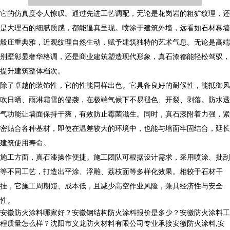
它的仿真度令人惊叹。通过先进工艺调配，无论是花岗岩的粗犷纹理，还
是大理石的细腻质感，都能逼真呈现。喷涂于建筑外墙，远看如石材幕墙
般庄重典雅，近观纹理自然生动，赋予建筑独特的艺术气息。无论是高端
别墅彰显奢华格调，还是商业建筑塑造现代形象，真石漆都能轻松驾驭，
提升建筑整体档次。
除了卓越的装饰性，它的性能同样出色。它具备良好的耐候性，能抵御风
吹日晒、雨淋霜雪的侵袭，在极端气候下不易褪色、开裂、剥落。防水透
气功能让墙面保持干爽，有效防止霉菌滋生。同时，真石漆附着力强，紧
密贴合各种基材，即使在温差较大的环境中，也能与墙面牢固结合，延长
建筑使用寿命。
施工方面，真石漆操作便捷。施工团队可根据设计需求，采用喷涂、批刮
等不同工艺，打造出平涂、浮雕、荔枝面等多样化效果。相较于石材干
挂，它施工周期短、成本低，且减少高空作业风险，兼具经济性与安全
性。
安徽防火涂料哪家好？安徽钢结构防火涂料报价是多少？安徽防火涂料工
程质量怎么样？沈阳市义龙防火材料有限公司专业承接安徽防火涂料,安