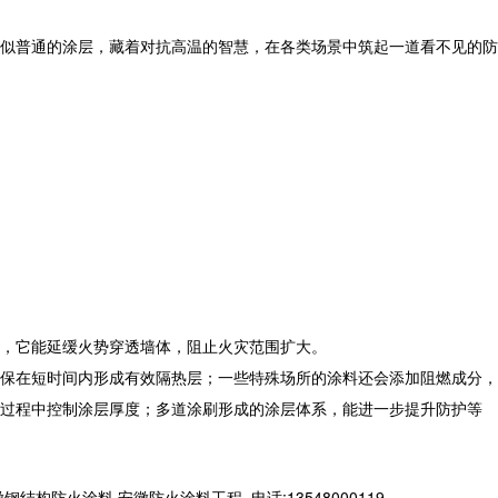
似普通的涂层，藏着对抗高温的智慧，在各类场景中筑起一道看不见的防
，它能延缓火势穿透墙体，阻止火灾范围扩大。
保在短时间内形成有效隔热层；一些特殊场所的涂料还会添加阻燃成分，
过程中控制涂层厚度；多道涂刷形成的涂层体系，能进一步提升防护等
火涂料,安徽防火涂料工程,,电话:13548000119