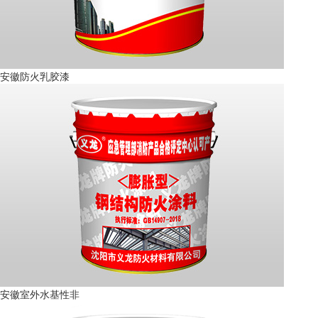
安徽防火乳胶漆
安徽室外水基性非