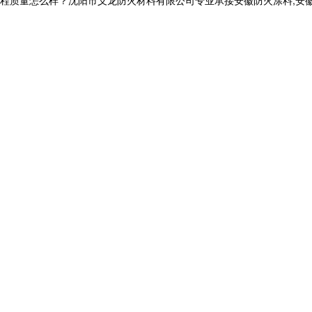
量怎么样？沈阳市义龙防火材料有限公司专业承接安徽防火涂料,安徽钢结构防