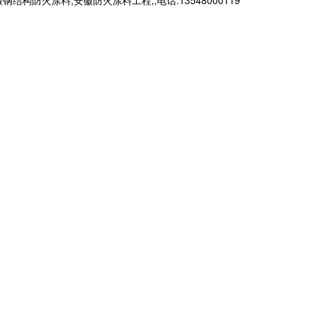
火涂料,安徽防火涂料工程,,电话:13548000119