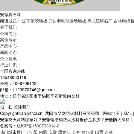
安徽真石漆
商盟成员：
辽宁塑胶地板
开封羽毛球运动地板
黑龙江铸石厂
吉林电缆
关于我们
公司简介
案例展示
产品中心
新闻动态
企业资讯
行业知识
全国咨询热线
13548000119
座机：4008706123
邮箱：1123970746@qq.com
地址：辽宁省沈阳市于洪区平罗街道尚义村
扫一扫 关注我们
Copyright©ah.ylfhcl.cn 沈阳市义龙防火材料有限公司
网站地图
|
XML
安徽防火涂料哪家好？安徽钢结构防火涂料报价是多少？安徽防火涂料工程质
备案号：
辽ICP备15007360号-2
热门城市推广：
沈阳
内蒙
安徽
黑龙江
长春
哈尔滨
山西
吉林