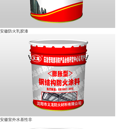
安徽防火乳胶漆
安徽室外水基性非