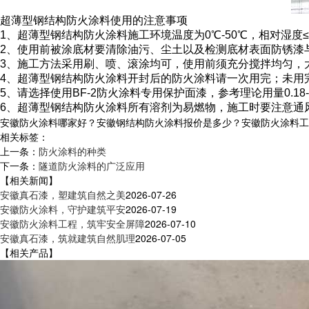
超薄型钢结构防火涂料使用的注意事项
1、超薄型钢结构防火涂料施工环境温度为0℃-50℃，相对湿
2、使用前被涂底材要清除油污、尘土以及检测底材表面防锈漆
3、施工方法采用刷、喷、滚涂均可，使用前须充分搅拌均匀，
4、超薄型钢结构防火涂料开封后的防火涂料请一次用完；未用
5、请选择使用BF-2防火涂料专用保护面漆，参考理论用量0.18-0.
6、超薄型钢结构防火涂料所有溶剂为易燃物，施工时要注意通
安徽防火涂料哪家好？安徽钢结构防火涂料报价是多少？安徽防火涂料工程质
相关标签：
上一条：
防火涂料的种类
下一条：
隧道防火涂料的广泛应用
【相关新闻】
安徽真石漆，塑建筑自然之美
2026-07-26
安徽防火涂料，守护建筑平安
2026-07-19
安徽防火涂料工程，筑牢安全屏障
2026-07-10
安徽真石漆，筑就建筑自然肌理
2026-07-05
【相关产品】