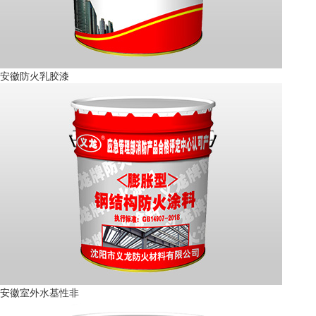
安徽防火乳胶漆
安徽室外水基性非