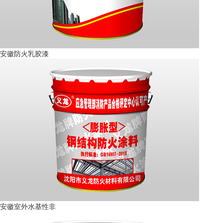
安徽防火乳胶漆
安徽室外水基性非