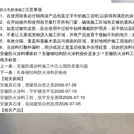
注意事项
防火乳胶漆施工
1、在使用前务必仔细阅读产品包装文字中的施工说明,以获得和满意的涂
2、在开始操作和使用前尽量打开所有门窗，确保施工区域有足够的通风
3、如是过敏性皮肤，应在使用中过程中始终佩戴防护用具；若不慎沾染
4、不要让儿童或宠物进入施工区域，并将产品放置于接触不到的地方；
5、有效分隔、复盖和遮蔽木质品与墙面的区域，更好地维护施工现场的
6、当涂料打翻外漏时，用沙或泥土复盖后收集并合理处置，切勿把涂料
安徽防火涂料哪家好？安徽钢结构防火涂料报价是多少？安徽防火涂料工程质
相关标签：
上一条：
安徽防腐涂料施工中怎么预防质量问题
下一条：
长春钢结构防火涂料的验收
【相关新闻】
安徽真石漆，塑建筑自然之美
2026-07-26
安徽防火涂料，守护建筑平安
2026-07-19
安徽防火涂料工程，筑牢安全屏障
2026-07-10
安徽真石漆，筑就建筑自然肌理
2026-07-05
【相关产品】