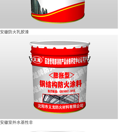
安徽防火乳胶漆
安徽室外水基性非