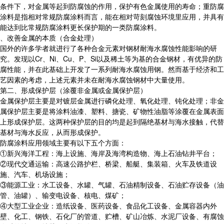
条件下，对金属等起到防腐蚀的作用，保护有色金属使用的寿命；重防腐
涂料是指相对常规防腐涂料而言，能在相对苛刻腐蚀环境里应用，并具有
能达到比常规防腐涂料更长保护期的一类防腐涂料。
、改善金属的本质（合金处理）
国外的许多学者就进行了各种合金元素对钢材耐海水腐蚀性能影响的研
究。发现以Cr、Ni、Cu、P、Si以及稀土等为基的合金钢材，有优异的防
腐性能，并在此基础上开发了一系列耐海水腐蚀用钢。然而基于经济和工
艺因素的考虑，上述元素并未在耐海水腐蚀钢材中大量使用。
第二、形成保护层（涂覆非金属或金属保护层）
金属保护层主要是对镀层金属进行磷化处理、氧化处理、钝化处理；非金
属保护层主要是将涂料油漆、塑料、搪瓷、矿物性油脂等涂覆在金属表面
上形成保护层。这两种保护层的目的均是起到隔绝基材与海水接触，代替
基材与海水反应，从而形成保护。
防腐涂料应用领域主要有以下五个方面：
①新兴海洋工程：海上设施、海岸及海湾构造物、海上石油钻井平台；
②现代交通运输：高速公路护栏、桥梁、船艇、集装箱、火车及铁道设
施、汽车、机场设施；
③能源工业：水工设备、水罐、气罐、石油精制设备、石油贮存设备（油
管、油罐）、输变电设备、核电、煤矿；
④大型工业企业：造纸设备、医药设备、食品化工设备、金属容器内外
壁、化工、钢铁、石化厂的管道、贮槽、矿山冶炼、水泥厂设备、有腐蚀