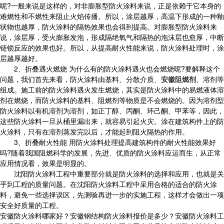
呢?一般来说是这样的，对非膨胀型防火涂料来说，正是依赖于它本身的
难燃性和不燃性来阻止火焰传播。所以，涂层越厚，高温下形成的一种釉
状物也越厚，防火涂料的隔热效果也会得到提高。对膨胀型防火涂料来
说，涂层厚，受火膨胀发泡，形成隔绝氧气和隔热的泡沫层也愈厚，中断
链锁反应的效果也好。所以，从提高耐火性能来说，防火涂料处理时，涂
层越厚越好。
2、折叠遇火燃烧 为什么有的防火涂料遇火也会燃烧呢?要解释这个
问题，我们首先来看，防火涂料由基料、分散介质、
安徽阻燃剂
、溶剂等
组成。施工前的防火涂料遇火发生燃烧，其实是防火涂料中的易燃液体溶
剂在燃烧，而防火涂料的基料、阻燃剂等物质是不会燃烧的。因为溶剂型
防火涂料以有机溶剂为溶剂，如正丁醇、丙酮、环己酮、甲苯等，因此，
这些防火涂料一旦从桶里漏出来，就容易引起火灾。涂在建筑构件上的防
火涂料，只有在溶剂蒸发完以后，才能起到阻火隔热的作用。
3、折叠耐火性能 用防火涂料处理提高建筑构件的耐火性能效果好
吗?随着我国阻燃科学的发展，先进、优质的防火涂料应运而生，从正常
应用情况看，效果是明显的。
沈阳防火涂料工程中重要部分就是防火涂料的选择和应用，也就是关
乎到工程的质量问题。在沈阳防火涂料工程中采用合格的适合的防火涂
料，避免一些选择误区，先测验再进一步的实施工程，这样才会做出一项
安全好质量的工程。
安徽防火涂料哪家好？安徽钢结构防火涂料报价是多少？安徽防火涂料工