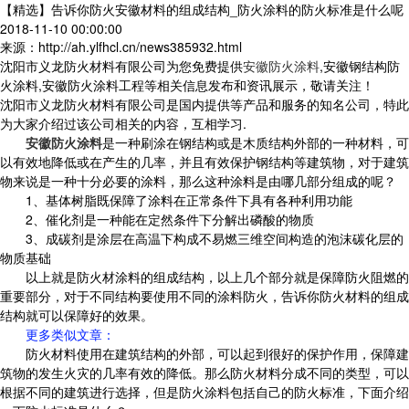
【精选】告诉你防火安徽材料的组成结构_防火涂料的防火标准是什么呢
2018-11-10 00:00:00
来源：http://ah.ylfhcl.cn/news385932.html
沈阳市义龙防火材料有限公司为您免费提供
安徽防火涂料
,安徽钢结构防
火涂料,安徽防火涂料工程等相关信息发布和资讯展示，敬请关注！
沈阳市义龙防火材料有限公司是国内提供等产品和服务的知名公司，特此
为大家介绍过该公司相关的内容，互相学习.
安徽防火涂料
是一种刷涂在钢结构或是木质结构外部的一种材料，可
以有效地降低或在产生的几率，并且有效保护钢结构等建筑物，对于建筑
物来说是一种十分必要的涂料，那么这种涂料是由哪几部分组成的呢？
1、基体树脂既保障了涂料在正常条件下具有各种利用功能
2、催化剂是一种能在定然条件下分解出磷酸的物质
3、成碳剂是涂层在高温下构成不易燃三维空间构造的泡沫碳化层的
物质基础
以上就是防火材涂料的组成结构，以上几个部分就是保障防火阻燃的
重要部分，对于不同结构要使用不同的涂料防火，告诉你防火材料的组成
结构就可以保障好的效果。
更多类似文章
：
防火材料使用在建筑结构的外部，可以起到很好的保护作用，保障建
筑物的发生火灾的几率有效的降低。那么防火材料分成不同的类型，可以
根据不同的建筑进行选择，但是防火涂料包括自己的防火标准，下面介绍