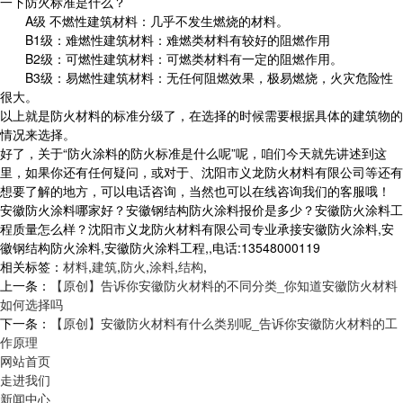
一下防火标准是什么？
A级 不燃性建筑材料：几乎不发生燃烧的材料。
B1级：难燃性建筑材料：难燃类材料有较好的阻燃作用
B2级：可燃性建筑材料：可燃类材料有一定的阻燃作用。
B3级：易燃性建筑材料：无任何阻燃效果，极易燃烧，火灾危险性
很大。
以上就是防火材料的标准分级了，在选择的时候需要根据具体的建筑物的
情况来选择。
好了，关于“防火涂料的防火标准是什么呢”呢，咱们今天就先讲述到这
里，如果你还有任何疑问，或对于、沈阳市义龙防火材料有限公司等还有
想要了解的地方，可以电话咨询，当然也可以在线咨询我们的客服哦！
安徽防火涂料哪家好？安徽钢结构防火涂料报价是多少？安徽防火涂料工
程质量怎么样？沈阳市义龙防火材料有限公司专业承接安徽防火涂料,安
徽钢结构防火涂料,安徽防火涂料工程,,电话:13548000119
相关标签：
材料
,
建筑
,
防火
,
涂料
,
结构
,
上一条：
【原创】告诉你安徽防火材料的不同分类_你知道安徽防火材料
如何选择吗
下一条：
【原创】安徽防火材料有什么类别呢_告诉你安徽防火材料的工
作原理
网站首页
走进我们
新闻中心