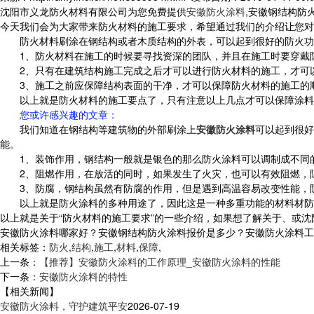
沈阳市义龙防火材料有限公司为您免费提供
安徽防火涂料
,安徽钢结构防
今天我们会为大家带来防火材料的施工要求，希望通过我们的介绍让您对
防火材料刷涂在钢结构或者木质结构的外表，可以起到很好的防火
1、防火材料在施工的时候要寻找资深的团队，并且在施工时要穿戴
2、只有在建筑结构施工完成之后才可以进行防火材料的施工，才可
3、施工之前应保障结构表面的干净，才可以保障防火材料的施工的
以上就是防火材料的施工要点了，只有注意以上几点才可以保障涂料
您或许感兴趣的文章：
我们知道在钢结构等建筑物的外部刷涂上
安徽防火涂料
可以起到很好
能。
1、装饰作用，钢结构一般就是银色的那么防火涂料可以调制成不同
2、阻燃作用，在放活的同时，如果发生了火灾，也可以有效阻燃，
3、防腐，钢结构虽然有防腐的作用，但是遇到高温容易改变性能，
以上就是防火涂料的多种用途了，因此这是一种多重功能的材料材防
以上就是关于“防火材料的施工要求”的一些介绍，如果想了解关于、或
安徽防火涂料哪家好？安徽钢结构防火涂料报价是多少？安徽防火涂料工程质
相关标签：
防火
,
结构
,
施工
,
材料
,
保障
,
上一条：
【推荐】安徽防火涂料的工作原理_安徽防火涂料的性能
下一条：
安徽防火涂料的特性
【相关新闻】
安徽防火涂料，守护建筑平安
2026-07-19