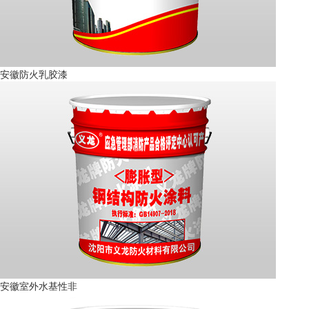
安徽防火乳胶漆
安徽室外水基性非