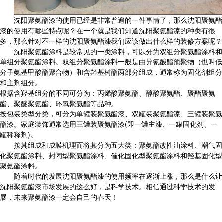
沈阳聚氨酯漆的使用已经是非常普遍的一件事情了，那么沈阳聚氨酯
漆的使用有哪些特点呢？在一个就是我们知道沈阳聚氨酯漆的种类有很
多，那么针对不一样的沈阳聚氨酯漆我们应该做出什么样的装修方案呢？
沈阳聚氨酯涂料是较常见的一类涂料，可以分为双组分聚氨酯涂料和
单组分聚氨酯涂料。双组分聚氨酯涂料一般是由异氰酸酯预聚物（也叫低
分子氨基甲酸酯聚合物）和含羟基树酯两部分组成，通常称为固化剂组分
和主剂组分。
根据含羟基组分的不同可分为：丙烯酸聚氨酯、醇酸聚氨酯、聚酯聚氨
酯、聚醚聚氨酯、环氧聚氨酯等品种。
按包装类型分类，可分为单罐装聚氨酯漆、双罐装聚氨酯漆、三罐装聚氨
酯漆。家庭装饰通常选用三罐装聚氨酯漆(即一罐主漆、一罐固化剂、一
罐稀释剂)。
按其组成和成膜机理而将其分为五大类：聚氨酯改性油涂料、潮气固
化聚氨酯涂料、封闭型聚氨酯涂料、催化固化型聚氨酯涂料和羟基固化型
聚氨酯涂料。
随着时代的发展沈阳聚氨酯漆的使用频率在逐渐上涨，那么是什么让
沈阳聚氨酯漆市场发展的这么好，是科学技术。相信通过科学技术的发
展，未来聚氨酯漆一定会自己的春天！