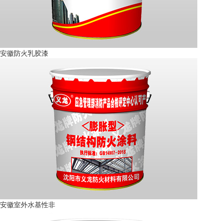
安徽防火乳胶漆
安徽室外水基性非