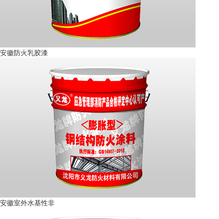
安徽防火乳胶漆
安徽室外水基性非