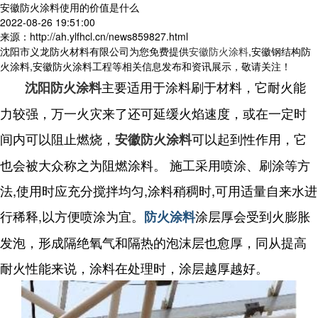
安徽防火涂料使用的价值是什么
2022-08-26 19:51:00
来源：http://ah.ylfhcl.cn/news859827.html
沈阳市义龙防火材料有限公司为您免费提供
安徽防火涂料
,安徽钢结构防
火涂料,安徽防火涂料工程等相关信息发布和资讯展示，敬请关注！
主要适用于涂料刷于材料，它耐火能
沈阳防火涂料
力较强，万一火灾来了还可延缓火焰速度，或在一定时
间内可以阻止燃烧，
可以起到性作用，它
安徽防火涂料
也会被大众称之为阻燃涂料。 施工采用喷涂、刷涂等方
法,使用时应充分搅拌均匀,涂料稍稠时,可用适量自来水进
行稀释,以方便喷涂为宜。
涂层厚会受到火膨胀
防火涂料
发泡，形成隔绝氧气和隔热的泡沫层也愈厚，同从提高
耐火性能来说，涂料在处理时，涂层越厚越好。