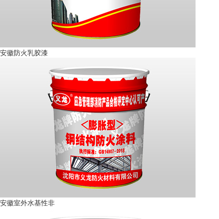
安徽防火乳胶漆
安徽室外水基性非