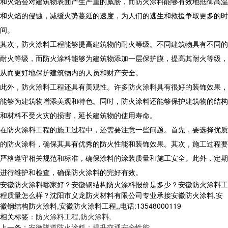
和火焰会对建筑物表面产生严重的威胁，而防火涂料能够有效地抵御高温
和火焰的侵蚀，减缓火势蔓延的速度，为人们的逃生和救援争取更多的时
间。
其次，防火涂料工程能够提高建筑物的耐火等级。不同建筑物具有不同的
耐火等级，而防火涂料能够为建筑物添加一层保护膜，提高其耐火等级，
从而更好地保护建筑物内的人员和财产安全。
此外，防火涂料工程还具有美观性。许多防火涂料具有很好的装饰效果，
能够为建筑物增添美观和特色。同时，防火涂料还能够保护建筑物的结构
和材料不受火灾的损害，延长建筑物的使用寿命。
在防火涂料工程的施工过程中，还需要注意一些问题。首先，要选择优质
的防火涂料，确保其具有优秀的防火性能和装饰效果。其次，施工过程要
严格遵守相关规范和标准，确保涂料的涂装质量和施工安全。此外，定期
进行维护和检查，确保防火涂料的完好有效。
安徽防火涂料哪家好？安徽钢结构防火涂料报价是多少？安徽防火涂料工
程质量怎么样？沈阳市义龙防火材料有限公司专业承接安徽防火涂料,安
徽钢结构防火涂料,安徽防火涂料工程,,电话:13548000119
相关标签：
防火涂料工程
,
防火涂料
,
上一条：
安徽隧道防火涂料：提升交通安全性能