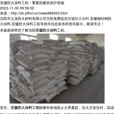
安徽防火涂料工程：重要的建筑保护措施
2023-11-30 09:58:00
来源：http://ah.ylfhcl.cn/news989453.html
沈阳市义龙防火材料有限公司为您免费提供
安徽防火涂料
,安徽钢结构防
火涂料,安徽防火涂料工程等相关信息发布和资讯展示，敬请关注！
本篇新闻带您了解沈阳
安徽防火涂料
工程。
首先，
安徽防火涂料工程
能够有效地阻止火势蔓延。在火灾发生时，高温