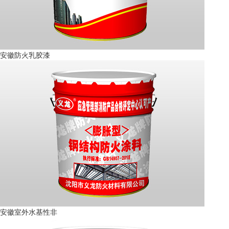
安徽防火乳胶漆
安徽室外水基性非