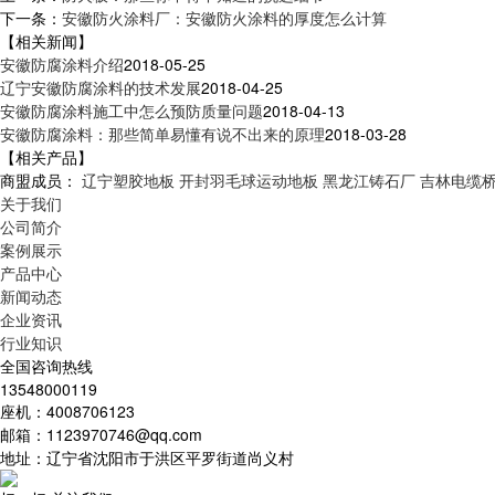
下一条：
安徽防火涂料厂：安徽防火涂料的厚度怎么计算
【相关新闻】
安徽防腐涂料介绍
2018-05-25
辽宁安徽防腐涂料的技术发展
2018-04-25
安徽防腐涂料施工中怎么预防质量问题
2018-04-13
安徽防腐涂料：那些简单易懂有说不出来的原理
2018-03-28
【相关产品】
商盟成员：
辽宁塑胶地板
开封羽毛球运动地板
黑龙江铸石厂
吉林电缆
关于我们
公司简介
案例展示
产品中心
新闻动态
企业资讯
行业知识
全国咨询热线
13548000119
座机：4008706123
邮箱：1123970746@qq.com
地址：辽宁省沈阳市于洪区平罗街道尚义村