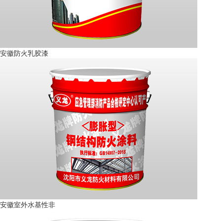
安徽防火乳胶漆
安徽室外水基性非